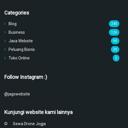
Categories
Blog
245
Business
126
Jasa Website
90
Peluang Bisnis
20
Toko Online
3
Follow Instagram :)
@jagowebsite
Kunjungi website kami lainnya
Sewa Drone Jogja