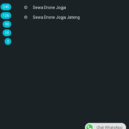
245
Sewa Drone Jogja
126
Sewa Drone Jogja Jateng
90
20
3
Chat WhatsApp