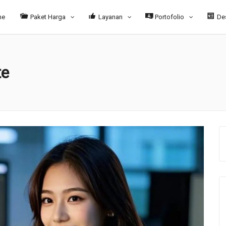
me
Paket Harga
Layanan
Portofolio
De
te