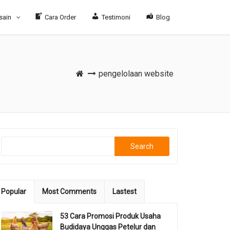
sain
Cara Order
Testimoni
Blog
pengelolaan website
Search
Popular
Most Comments
Lastest
53 Cara Promosi Produk Usaha
Budidaya Unggas Petelur dan