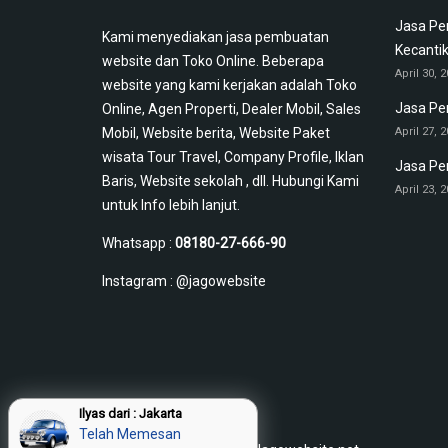
Jasa Pe
Kami menyediakan jasa pembuatan
Kecanti
website dan Toko Online. Beberapa
April 30, 
website yang kami kerjakan adalah Toko
Jasa Pe
Online, Agen Properti, Dealer Mobil, Sales
Mobil, Website berita, Website Paket
April 27, 
wisata Tour Travel, Company Profile, Iklan
Jasa Pe
Baris, Website sekolah , dll. Hubungi Kami
April 23, 
untuk Info lebih lanjut.
Whatsapp :
08180-27-666-90
Instagram :
@jagowebsite
Ilyas dari : Jakarta
Telah Memesan