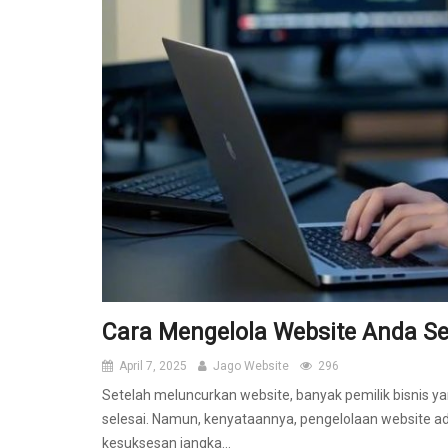
Cara Mengelola Website Anda Se
April 7, 2025
Jago Website
296
Setelah meluncurkan website, banyak pemilik bisnis 
selesai. Namun, kenyataannya, pengelolaan website ad
kesuksesan jangka...